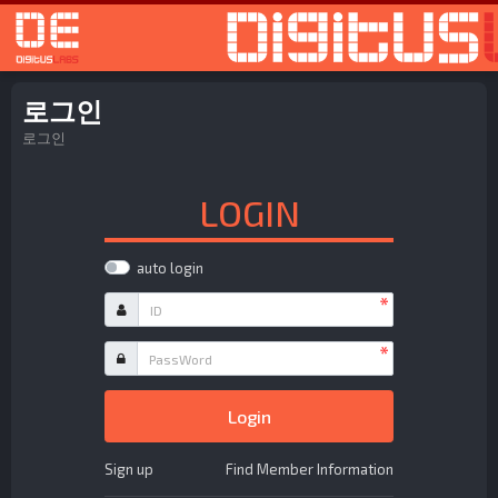
로
로그인
로그인
LOGIN
auto login
필수
ID
필수
PassWord
Login
Sign up
Find Member Information