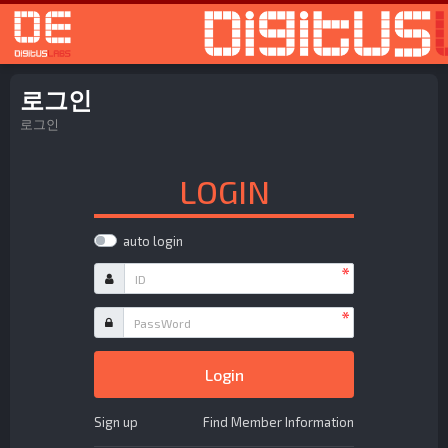
로
로그인
로그인
LOGIN
auto login
필수
ID
필수
PassWord
Login
Sign up
Find Member Information