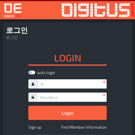
로
로그인
로그인
LOGIN
auto login
필수
ID
필수
PassWord
Login
Sign up
Find Member Information