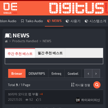
로
NEWS
blon Audio
Taiko Audio
사용기
시스템소개
NEWS
Products Handled
NEWS
월간 추천 베스트
주간 추천 베스트
NEWS 분류 목록
현재 분류
이전 분류
다음 분
uthe
Brimar
DENAFRIPS
Entreq
Goebel
LightHarmonic
게시판
Total
9
/ 1 Page
게시물 정렬
댓글
브리마 오디오 랩 부활
4
등록일
조회
추천
등록자
2021.11.05
92
5
하이파이의신