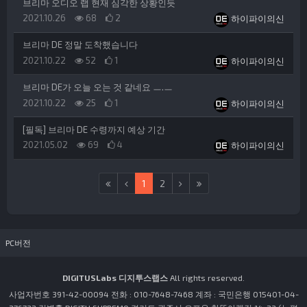
브리마 오디오 랩 현재 심각한 상황인듯
등록일
조회
추천
등록자
2021.10.26
68
2
하이파이의신
브리마 DE 정말 도착했습니다
등록일
조회
추천
등록자
2021.10.22
52
1
하이파이의신
브리마 DE가 오늘 오는 것 같네요 ㅡ.ㅡ
등록일
조회
추천
등록자
2021.10.22
25
1
하이파이의신
[필독] 브리마 DE 수령까지 예상 기간
등록일
조회
추천
등록자
2021.05.02
69
4
하이파이의신
(current)
(last)
1
2
PC버전
DIGITUSLabs 디지투스랩스
All rights reserved.
사업자번호 391-42-00094 전화 : 010-7648-7468 계좌 : 국민은행 015401-04-